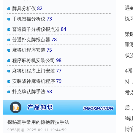
遇
牌具分析仪
82
练
手机扫描分析仪
73
普通筒子分析仪报点器
84
策
普通扑克牌报点器
78
重
麻将机程序安装
75
状
程序麻将机安装公司
98
4
麻将机程序上门安装
77
持
安装战神麻将机程序
79
扑克牌认牌手法
58
考
后
竭
探秘高手常用的惊艳牌技手法
博
9958阅读 2025-09-11 19:44:59