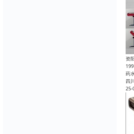
资
19
药
四
25-