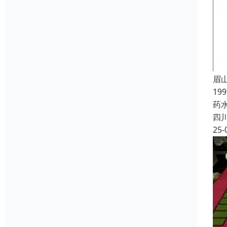
眉
19
药
四
25-