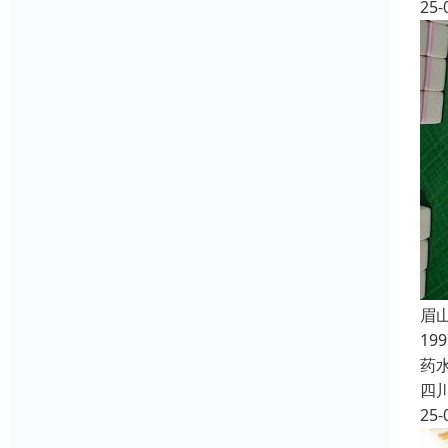
25-
眉
19
药
四
25-