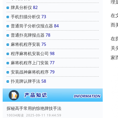
理
牌具分析仪
82
在
手机扫描分析仪
73
而
普通筒子分析仪报点器
84
普通扑克牌报点器
78
在
麻将机程序安装
75
关
程序麻将机安装公司
98
家
麻将机程序上门安装
77
安装战神麻将机程序
79
扑克牌认牌手法
58
探秘高手常用的惊艳牌技手法
10034阅读 2025-09-11 19:44:59