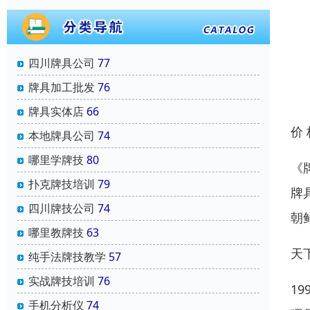
四川牌具公司
77
牌具加工批发
76
牌具实体店
66
价
本地牌具公司
74
哪里学牌技
80
《
扑克牌技培训
79
牌
四川牌技公司
74
朝
哪里教牌技
63
天
纯手法牌技教学
57
实战牌技培训
76
1
手机分析仪
74