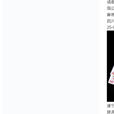
成
我
麻
四
25-
遂
牌