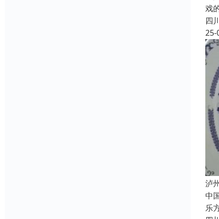
戏
四
25-
泸
中
乐