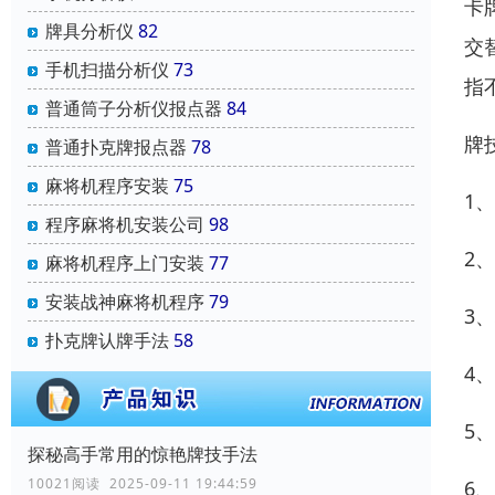
卡
牌具分析仪
82
交
手机扫描分析仪
73
指
普通筒子分析仪报点器
84
牌
普通扑克牌报点器
78
麻将机程序安装
75
1
程序麻将机安装公司
98
2
麻将机程序上门安装
77
安装战神麻将机程序
79
3
扑克牌认牌手法
58
4
5
探秘高手常用的惊艳牌技手法
10021阅读 2025-09-11 19:44:59
6