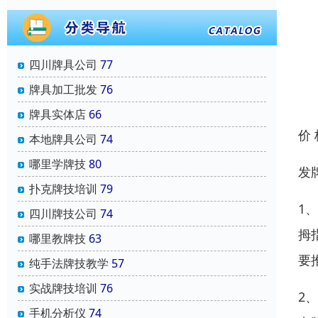
四川牌具公司
77
牌具加工批发
76
牌具实体店
66
价
本地牌具公司
74
哪里学牌技
80
发
扑克牌技培训
79
1
四川牌技公司
74
拇
哪里教牌技
63
要
纯手法牌技教学
57
实战牌技培训
76
2
手机分析仪
74