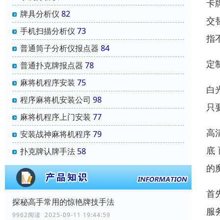
卡
牌具分析仪
82
交
手机扫描分析仪
73
指
普通筒子分析仪报点器
84
定
普通扑克牌报点器
78
麻将机程序安装
75
白
程序麻将机安装公司
98
只
麻将机程序上门安装
77
高
安装战神麻将机程序
79
底
扑克牌认牌手法
58
的
首
探秘高手常用的惊艳牌技手法
服
9962阅读 2025-09-11 19:44:59