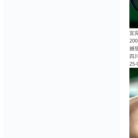
宜
2
撼登
四
25-