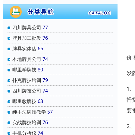
四川牌具公司
77
牌具加工批发
76
牌具实体店
66
价
本地牌具公司
74
哪里学牌技
80
发
扑克牌技培训
79
1
四川牌技公司
74
拇
哪里教牌技
63
要
纯手法牌技教学
57
实战牌技培训
76
2
手机分析仪
74