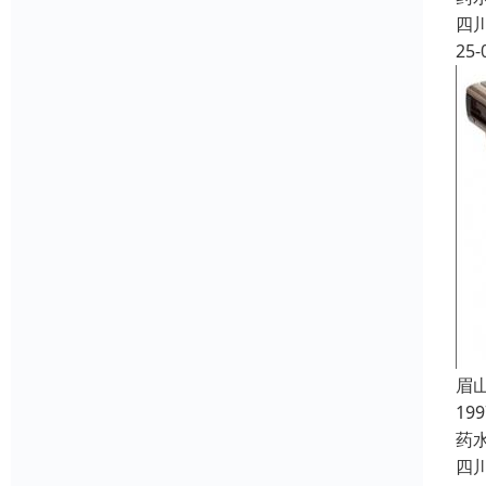
四
25-
眉
19
药
四