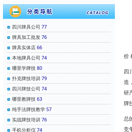
四川牌具公司
77
牌具加工批发
76
牌具实体店
66
价
本地牌具公司
74
哪里学牌技
80
四
扑克牌技培训
79
造
四川牌技公司
74
研
哪里教牌技
63
牌
纯手法牌技教学
57
总
实战牌技培训
76
竞
手机分析仪
74