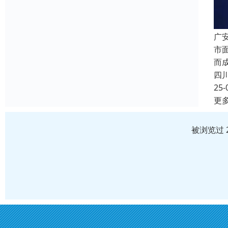
广
市
而
四
25-
更
被浏览过 