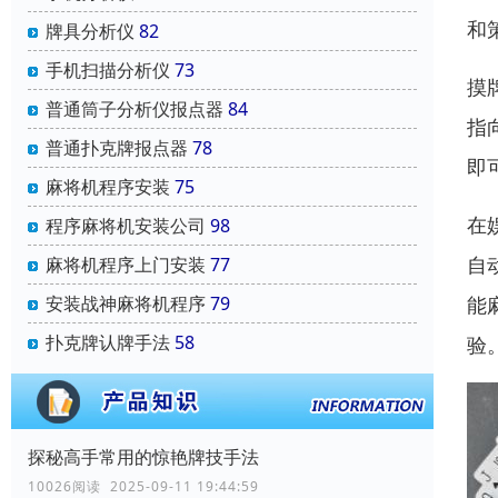
和
牌具分析仪
82
手机扫描分析仪
73
摸
普通筒子分析仪报点器
84
指
普通扑克牌报点器
78
即
麻将机程序安装
75
在
程序麻将机安装公司
98
自
麻将机程序上门安装
77
能
安装战神麻将机程序
79
扑克牌认牌手法
58
验
探秘高手常用的惊艳牌技手法
10026阅读 2025-09-11 19:44:59