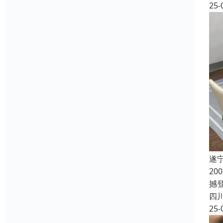
25-
遂
2
撼登
四
25-