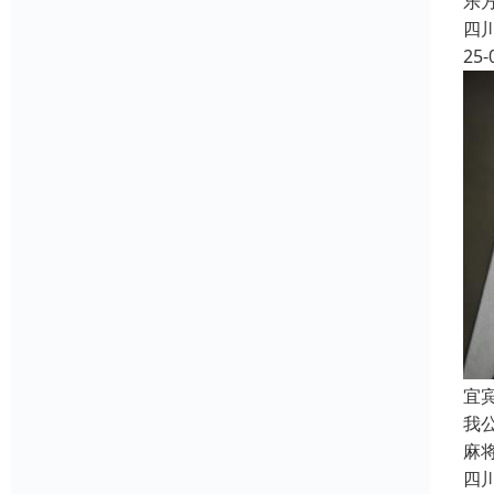
乐
四
25-
宜
我
麻
四