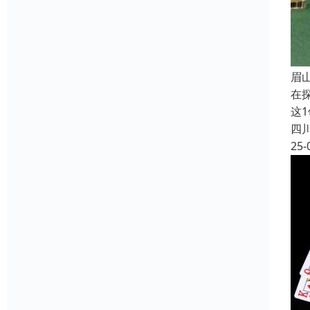
眉
在
这
四
25-