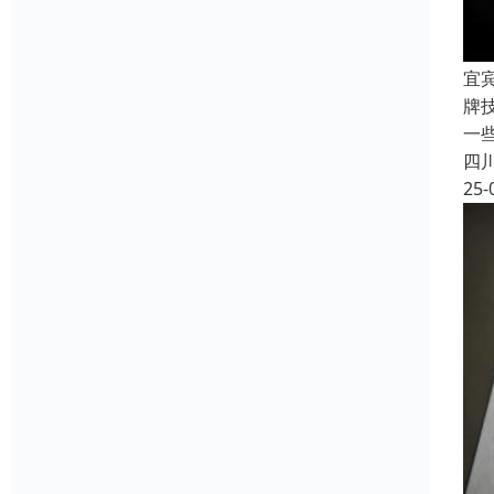
宜
牌
一
四
25-