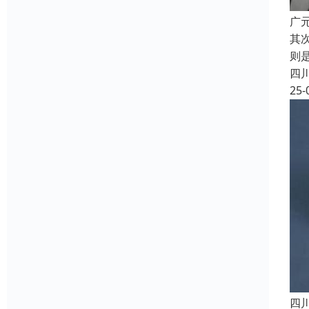
广
其
则
四
25-
四