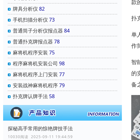
款
牌具分析仪
82
扑
手机扫描分析仪
73
普通筒子分析仪报点器
84
单
普通扑克牌报点器
78
作
麻将机程序安装
75
智
程序麻将机安装公司
98
的
麻将机程序上门安装
77
备
安装战神麻将机程序
79
扑克牌认牌手法
58
探秘高手常用的惊艳牌技手法
10030阅读 2025-09-11 19:44:59