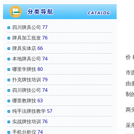
四川牌具公司
77
牌具加工批发
76
牌具实体店
66
价
本地牌具公司
74
哪里学牌技
80
市
扑克牌技培训
79
由
四川牌技公司
74
制
哪里教牌技
63
两
纯手法牌技教学
57
实战牌技培训
76
采
手机分析仪
74